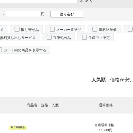
 ～
円
メ
取り寄せ品
メーカー直送品
送料込単価
無料貸し出しサービス
在庫処分品
生産中止予定
カート内の商品を表示する
人気順
価格が安
商品名・規格・入数
通常価格
当店通常価格
17,600
円