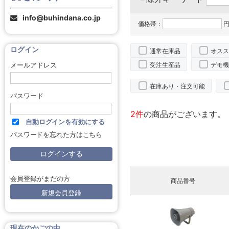
info@buhindana.co.jp
価格帯：
円
ログイン
通常在庫品
オスス
受注生産品
デモ機
メールアドレス
在庫あり・注文可能
パスワード
2件
の商品がございます。
自動ログインを有効にする
パスワードを忘れた方はこちら
会員登録がまだの方
商品番号
新規会員登録
現在のかごの中