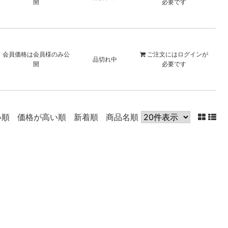
開
必要です
会員価格は会員様のみ公
ご注文には
ログイン
が
品切れ中
開
必要です
い順
価格が高い順
新着順
商品名順