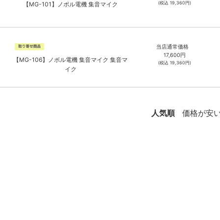
(税込
19,360
円)
【MG-101】ノボル電機 集音マイク
当店通常価格
17,600
円
【MG-106】ノボル電機 集音マイク 集音マ
(税込
19,360
円)
イク
人気順
価格が安