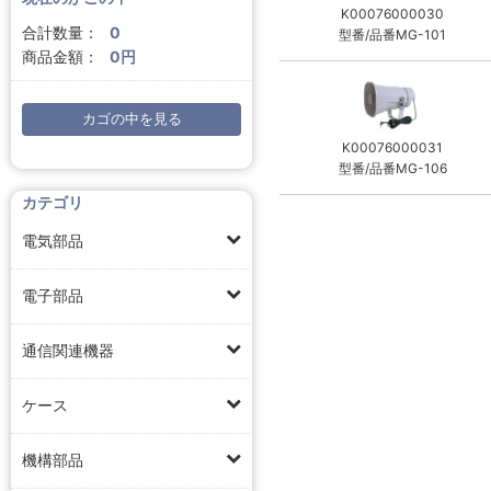
K00076000030
合計数量：
0
型番/品番MG-101
商品金額：
0円
カゴの中を見る
K00076000031
型番/品番MG-106
カテゴリ
電気部品
電子部品
通信関連機器
ケース
機構部品