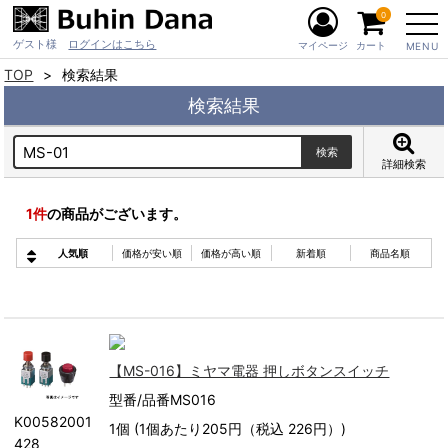
0
ゲスト様
ログインはこちら
マイページ
カート
MENU
TOP
検索結果
検索結果
詳細検索
1
件
の商品がございます。
人気順
価格が安い順
価格が高い順
新着順
商品名順
【MS-016】ミヤマ電器 押しボタンスイッチ
型番/品番MS016
K00582001
1個 (1個あたり205円（税込 226円）)
428