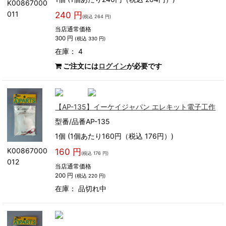
K00867000
011
240 円
(税込 264 円)
当店通常価格
300 円
(税込 330 円)
在庫： 4
ご注文には
ログイン
が必要です
【AP-135】イーケイジャパン エレキット電子工作
型番/品番AP-135
1個 (1個あたり160円（税込 176円）)
K00867000
160 円
(税込 176 円)
012
当店通常価格
200 円
(税込 220 円)
在庫：
品切れ中