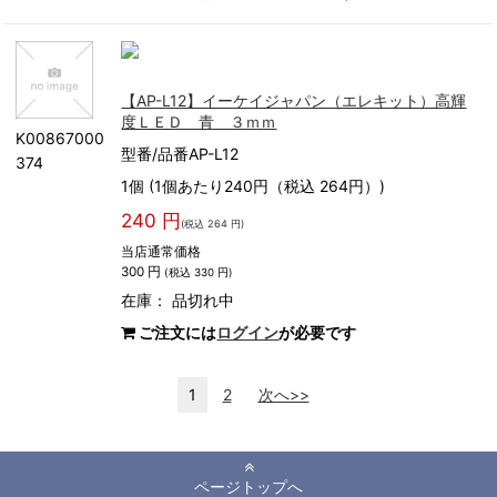
【AP-L12】イーケイジャパン（エレキット）高輝
度ＬＥＤ 青 ３ｍｍ
K00867000
型番/品番AP-L12
374
1個 (1個あたり240円（税込 264円）)
240 円
(税込 264 円)
当店通常価格
300 円
(税込 330 円)
在庫：
品切れ中
ご注文には
ログイン
が必要です
1
2
次へ>>
ページトップへ