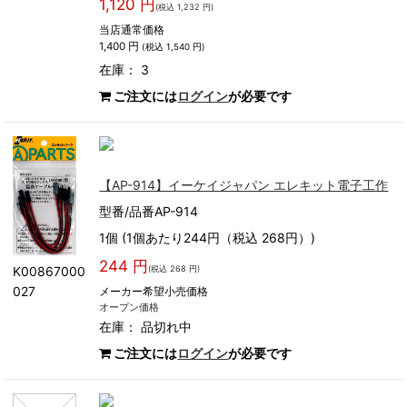
1,120 円
(税込 1,232 円)
当店通常価格
1,400 円
(税込 1,540 円)
在庫： 3
ご注文には
ログイン
が必要です
【AP-914】イーケイジャパン エレキット電子工作
型番/品番AP-914
1個 (1個あたり244円（税込 268円）)
244 円
(税込 268 円)
K00867000
027
メーカー希望小売価格
オープン価格
在庫：
品切れ中
ご注文には
ログイン
が必要です