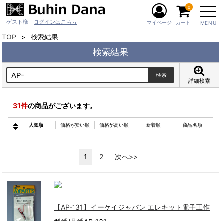
0
ゲスト様
ログインはこちら
マイページ
カート
MENU
TOP
検索結果
検索結果
詳細検索
31
件
の商品がございます。
人気順
価格が安い順
価格が高い順
新着順
商品名順
1
2
次へ>>
【AP-131】イーケイジャパン エレキット電子工作