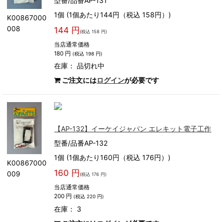
型番/品番AP-131
1個 (1個あたり144円（税込 158円）)
K00867000
008
144 円
(税込 158 円)
当店通常価格
180 円
(税込 198 円)
在庫：
品切れ中
ご注文には
ログイン
が必要です
【AP-132】イーケイジャパン エレキット電子工作
型番/品番AP-132
1個 (1個あたり160円（税込 176円）)
K00867000
160 円
009
(税込 176 円)
当店通常価格
200 円
(税込 220 円)
在庫： 3