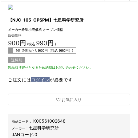
【NJC-165-CPSPM】七星科学研究所
メーカー希望小売価格
オープン価格
販売価格
900
円
990
円
(税込
)
1個 (1個あたり
900
円（税込
990
円）)
送料別
製品取り寄せとなるため納期はお問い合わせください。
ご注文には
ログイン
が必要です
お気に入り
K00561002648
商品コード：
七星科学研究所
メーカー：
JANコード:
0