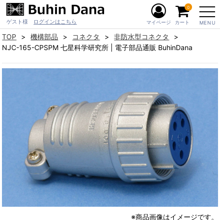
0
ゲスト様
ログインはこちら
マイページ
カート
MENU
TOP
機構部品
コネクタ
非防水型コネクタ
NJC-165-CPSPM 七星科学研究所 | 電子部品通販 BuhinDana
※商品画像はイメージです。