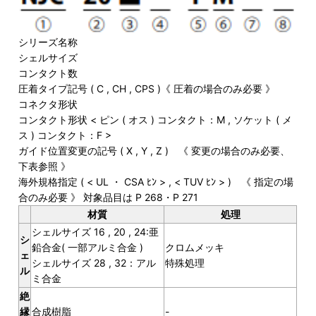
シリーズ名称
シェルサイズ
コンタクト数
圧着タイプ記号 ( C , CH , CPS )《 圧着の場合のみ必要 》
コネクタ形状
コンタクト形状 < ピン ( オス ) コンタクト：M , ソケット ( メ
ス ) コンタクト：F >
ガイド位置変更の記号 ( X , Y , Z ) 《 変更の場合のみ必要、
下表参照 》
海外規格指定 ( < UL ・ CSA ﾋﾝ > , < TUV ﾋﾝ > ) 《 指定の場
合のみ必要 》 対象品目は P 268・P 271
材質
処理
シェルサイズ 16 , 20 , 24:亜
シ
鉛合金( 一部アルミ合金 )
クロムメッキ
ェ
シェルサイズ 28 , 32：アル
特殊処理
ル
ミ合金
絶
縁
合成樹脂
-