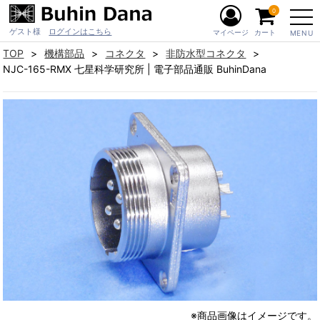
0
ゲスト様
ログインはこちら
マイページ
カート
MENU
TOP
機構部品
コネクタ
非防水型コネクタ
NJC-165-RMX 七星科学研究所 | 電子部品通販 BuhinDana
※商品画像はイメージです。