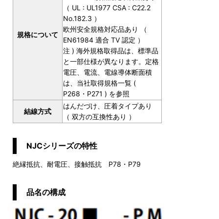
（ UL : UL1977 CSA : C22.2
No.182.3 ）
欧州安全規格対応品あり （
規格について
EN61984 適合 TV 認定 ）
注 ) 海外規格取得品は、標準品
と一部仕様が異なります。定格
電圧、電流、電線導体断面積
は、当社取得規格一覧 (
P268・P271 ) を参照
はんだづけ、圧着タイプあり
結線方式
（ 双方の互換性あり ）
NJCシリーズの特性
絶縁抵抗、耐電圧、接触抵抗 P78・P79
品名の構成