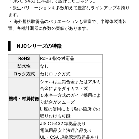
・JIS C 5432 に準拠して設計したコネクタ。
・派生バリエーションを多数加えて豊富なラインアップを誇り
ます。
・ 海外規格取得品のバリエーションも豊富で、半導体製造装
置、各種計測器に多数の実績があります。
NJCシリーズの特徴
RoHS
RoHS 指令対応品
防水性
なし
ロック方式
ねじロック方式
シェルは亜鉛合金またはアルミ
合金によるダイカスト製
５本キー方式のガイド採用によ
機構・材質特徴
り結合がスムーズ
L 座の使用により狭い箇所での
取り付けも可能
JIS C 5432 準拠品あり
電気用品安全法適合品あり
UL・CSA 規格認定取得品あり