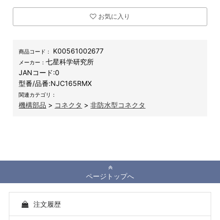
お気に入り
K00561002677
商品コード：
七星科学研究所
メーカー：
JANコード:
0
型番/品番:
NJC165RMX
関連カテゴリ：
機構部品
>
コネクタ
>
非防水型コネクタ
ページトップへ
注文履歴