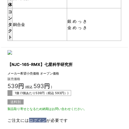
体
コ
ン
銀 め っ き
タ
銅合金
金 め っ き
ク
ト
【NJC-165-RMX】七星科学研究所
メーカー希望小売価格
オープン価格
販売価格
539
円
593
円
(税込
)
1個 (1個あたり
539
円（税込
593
円）)
送料別
製品取り寄せとなるため納期はお問い合わせください。
ご注文には
ログイン
が必要です