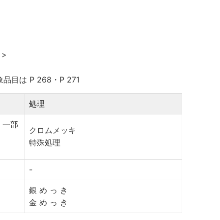
 >
象品目は P 268・P 271
処理
( 一部
クロムメッキ
特殊処理
-
銀 め っ き
金 め っ き