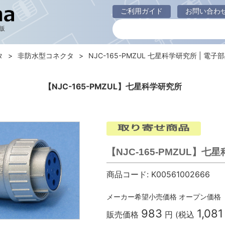
ご利用ガイド
お問い合わ
販
タ
非防水型コネクタ
NJC-165-PMZUL 七星科学研究所 | 電子部品
【NJC-165-PMZUL】七星科学研究所
【NJC-165-PMZUL】七
商品コード:
K00561002666
メーカー希望小売価格
オープン価格
983
1,081
販売価格
円 (税込