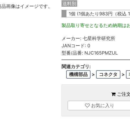
送料別
商品画像はイメージです。
1個 (1個あたり
983
円（税込
製品取り寄せとなるため納期は
メーカー:
七星科学研究所
JANコード:
0
型番/品番:
NJC165PMZUL
関連カテゴリ:
機構部品
>
コネクタ
>
ご注
お気に入り