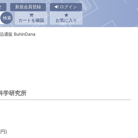
せ
新規会員登録
ログイン
カートを確認
お気に入り
通販 BuhinDana
星科学研究所
円)