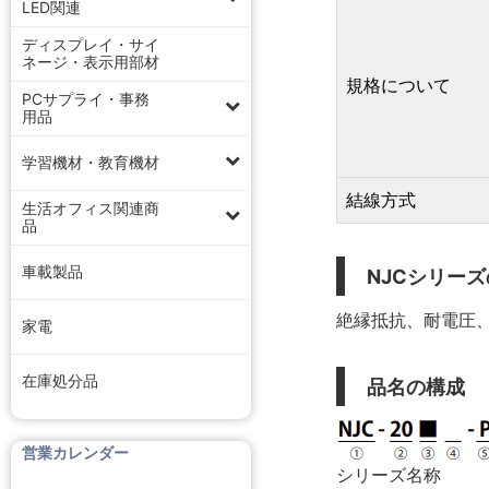
LED関連
ディスプレイ・サイ
ネージ・表示用部材
規格について
PCサプライ・事務
用品
学習機材・教育機材
結線方式
生活オフィス関連商
品
車載製品
NJCシリー
絶縁抵抗、耐電圧、
家電
在庫処分品
品名の構成
営業カレンダー
シリーズ名称