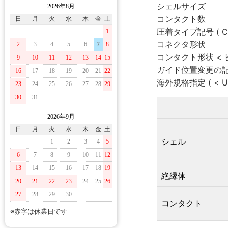
シェルサイズ
2026年8月
コンタクト数
日
月
火
水
木
金
土
圧着タイプ記号 ( C 
1
コネクタ形状
2
3
4
5
6
7
8
コンタクト形状 < ピ
9
10
11
12
13
14
15
ガイド位置変更の記号 
16
17
18
19
20
21
22
海外規格指定 ( < UL
23
24
25
26
27
28
29
30
31
2026年9月
日
月
火
水
木
金
土
シェル
1
2
3
4
5
6
7
8
9
10
11
12
13
14
15
16
17
18
19
絶縁体
20
21
22
23
24
25
26
27
28
29
30
コンタクト
※赤字は休業日です