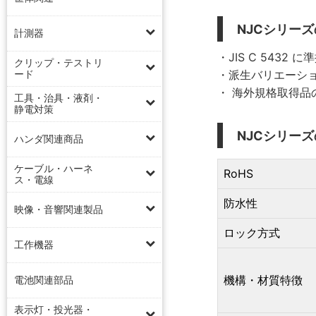
NJCシリー
計測器
・JIS C 5432
クリップ・テストリ
ード
・派生バリエーシ
・ 海外規格取得
工具・治具・液剤・
静電対策
NJCシリー
ハンダ関連商品
ケーブル・ハーネ
RoHS
ス・電線
防水性
映像・音響関連製品
ロック方式
工作機器
機構・材質特徴
電池関連部品
表示灯・投光器・