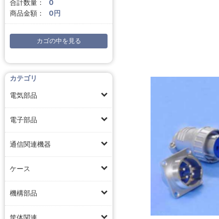
合計数量：
0
商品金額：
0円
カゴの中を見る
カテゴリ
電気部品
電子部品
通信関連機器
ケース
機構部品
筐体関連