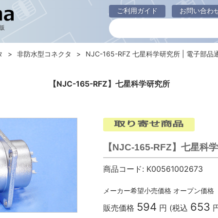
ご利用ガイド
お問い合わ
販
タ
非防水型コネクタ
NJC-165-RFZ 七星科学研究所 | 電子部品通販
【NJC-165-RFZ】七星科学研究所
【NJC-165-RFZ】七星科
商品コード:
K00561002673
メーカー希望小売価格
オープン価格
594
653
販売価格
円 (税込
円