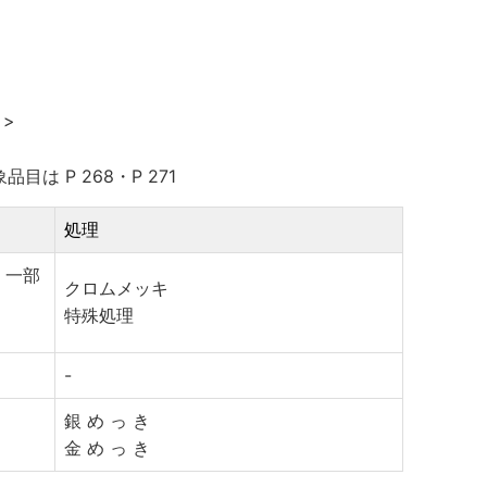
 >
象品目は P 268・P 271
処理
( 一部
クロムメッキ
特殊処理
-
銀 め っ き
金 め っ き