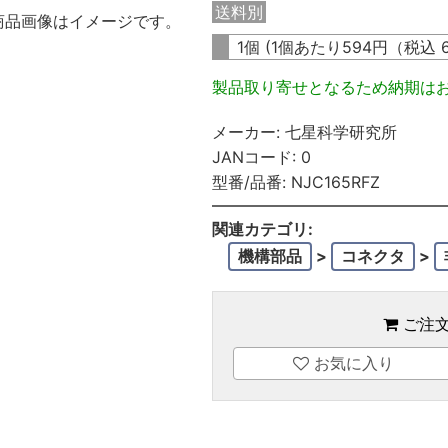
送料別
商品画像はイメージです。
1個 (1個あたり
594
円（税込
製品取り寄せとなるため納期は
メーカー:
七星科学研究所
JANコード:
0
型番/品番:
NJC165RFZ
関連カテゴリ:
機構部品
>
コネクタ
>
ご注
お気に入り