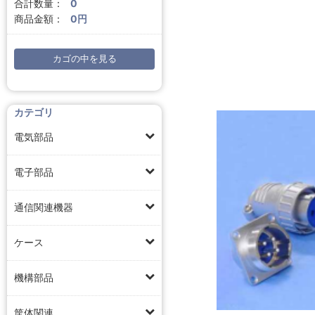
合計数量：
0
商品金額：
0円
カゴの中を見る
カテゴリ
電気部品
電子部品
通信関連機器
ケース
機構部品
筐体関連