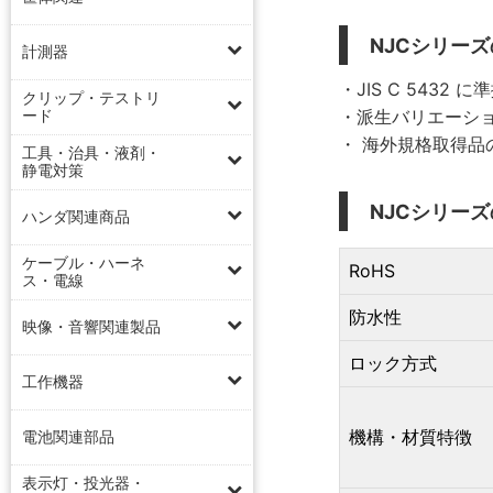
NJCシリー
計測器
・JIS C 5432
クリップ・テストリ
ード
・派生バリエーシ
・ 海外規格取得
工具・治具・液剤・
静電対策
NJCシリー
ハンダ関連商品
ケーブル・ハーネ
RoHS
ス・電線
防水性
映像・音響関連製品
ロック方式
工作機器
機構・材質特徴
電池関連部品
表示灯・投光器・