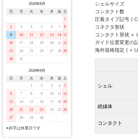
シェルサイズ
2026年8月
コンタクト数
日
月
火
水
木
金
土
圧着タイプ記号 ( C 
1
コネクタ形状
2
3
4
5
6
7
8
コンタクト形状 < ピ
9
10
11
12
13
14
15
ガイド位置変更の記号 
16
17
18
19
20
21
22
海外規格指定 ( < UL
23
24
25
26
27
28
29
30
31
2026年9月
日
月
火
水
木
金
土
シェル
1
2
3
4
5
6
7
8
9
10
11
12
13
14
15
16
17
18
19
絶縁体
20
21
22
23
24
25
26
27
28
29
30
コンタクト
※赤字は休業日です