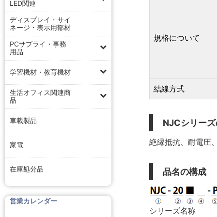
LED関連
ディスプレイ・サイ
ネージ・表示用部材
規格について
PCサプライ・事務
用品
学習機材・教育機材
結線方式
生活オフィス関連商
品
車載製品
NJCシリー
絶縁抵抗、耐電圧、
家電
在庫処分品
品名の構成
営業カレンダー
シリーズ名称