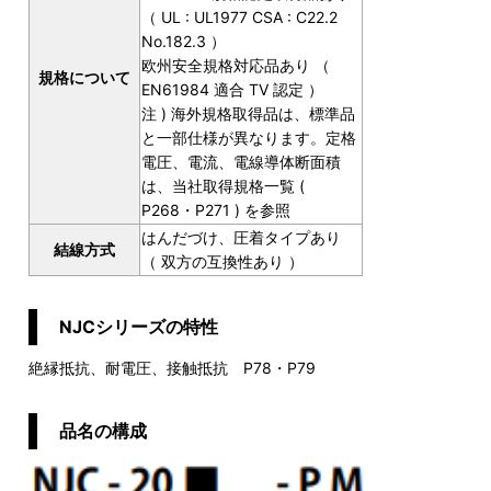
（ UL : UL1977 CSA : C22.2
No.182.3 ）
欧州安全規格対応品あり （
規格について
EN61984 適合 TV 認定 ）
注 ) 海外規格取得品は、標準品
と一部仕様が異なります。定格
電圧、電流、電線導体断面積
は、当社取得規格一覧 (
P268・P271 ) を参照
はんだづけ、圧着タイプあり
結線方式
（ 双方の互換性あり ）
NJCシリーズの特性
絶縁抵抗、耐電圧、接触抵抗 P78・P79
品名の構成