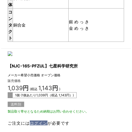
体
コ
ン
銀 め っ き
タ
銅合金
金 め っ き
ク
ト
【NJC-165-PFZUL】七星科学研究所
メーカー希望小売価格
オープン価格
販売価格
1,039
円
1,143
円
(税込
)
1個 (1個あたり
1,039
円（税込
1,143
円）)
送料別
製品取り寄せとなるため納期はお問い合わせください。
ご注文には
ログイン
が必要です