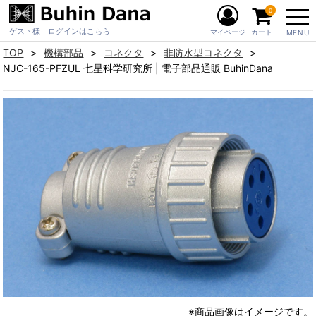
0
ゲスト様
ログインはこちら
マイページ
カート
MENU
TOP
機構部品
コネクタ
非防水型コネクタ
NJC-165-PFZUL 七星科学研究所 | 電子部品通販 BuhinDana
※商品画像はイメージです。