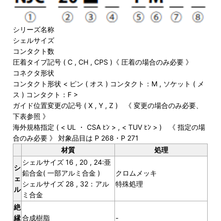
シリーズ名称
シェルサイズ
コンタクト数
圧着タイプ記号 ( C , CH , CPS )《 圧着の場合のみ必要 》
コネクタ形状
コンタクト形状 < ピン ( オス ) コンタクト：M , ソケット ( メ
ス ) コンタクト：F >
ガイド位置変更の記号 ( X , Y , Z ) 《 変更の場合のみ必要、
下表参照 》
海外規格指定 ( < UL ・ CSA ﾋﾝ > , < TUV ﾋﾝ > ) 《 指定の場
合のみ必要 》 対象品目は P 268・P 271
材質
処理
シェルサイズ 16 , 20 , 24:亜
シ
鉛合金( 一部アルミ合金 )
クロムメッキ
ェ
シェルサイズ 28 , 32：アル
特殊処理
ル
ミ合金
絶
縁
合成樹脂
-