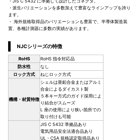
・JIS C 5432 に準拠して設計したコネクタ。
・派生バリエーションを多数加えて豊富なラインアップを誇り
ます。
・ 海外規格取得品のバリエーションも豊富で、半導体製造装
置、各種計測器に多数の実績があります。
NJCシリーズの特徴
RoHS
RoHS 指令対応品
防水性
なし
ロック方式
ねじロック方式
シェルは亜鉛合金またはアルミ
合金によるダイカスト製
５本キー方式のガイド採用によ
機構・材質特徴
り結合がスムーズ
L 座の使用により狭い箇所での
取り付けも可能
JIS C 5432 準拠品あり
電気用品安全法適合品あり
UL・CSA 規格認定取得品あり