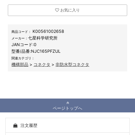
お気に入り
K00561002658
商品コード：
七星科学研究所
メーカー：
JANコード:
0
型番/品番:
NJC165PFZUL
関連カテゴリ：
機構部品
>
コネクタ
>
非防水型コネクタ
ページトップへ
注文履歴