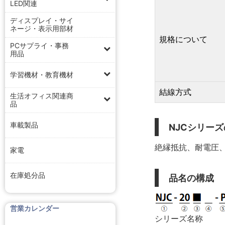
LED関連
ディスプレイ・サイ
ネージ・表示用部材
規格について
PCサプライ・事務
用品
学習機材・教育機材
結線方式
生活オフィス関連商
品
車載製品
NJCシリー
絶縁抵抗、耐電圧、
家電
在庫処分品
品名の構成
営業カレンダー
シリーズ名称