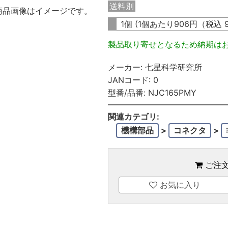
送料別
商品画像はイメージです。
1個 (1個あたり
906
円（税込
製品取り寄せとなるため納期は
メーカー:
七星科学研究所
JANコード:
0
型番/品番:
NJC165PMY
関連カテゴリ:
機構部品
>
コネクタ
>
ご注
お気に入り