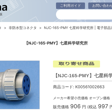
ご利用ガイド
お問い合わ
販
タ
非防水型コネクタ
NJC-165-PMY 七星科学研究所 | 電子部品通販
【NJC-165-PMY】七星科学研究所
【NJC-165-PMY】七星
商品コード:
K00561002663
メーカー希望小売価格
オープン価格
906
997
販売価格
円 (税込
円