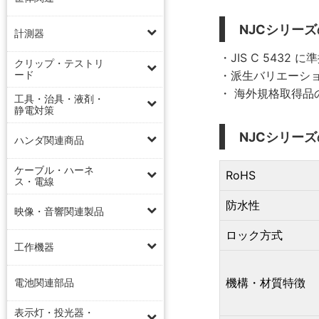
NJCシリー
計測器
・JIS C 5432
クリップ・テストリ
ード
・派生バリエーシ
・ 海外規格取得
工具・治具・液剤・
静電対策
NJCシリー
ハンダ関連商品
ケーブル・ハーネ
RoHS
ス・電線
防水性
映像・音響関連製品
ロック方式
工作機器
機構・材質特徴
電池関連部品
表示灯・投光器・