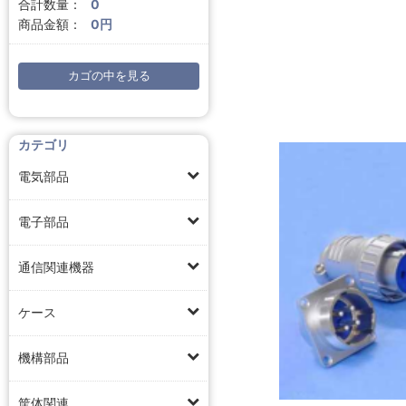
合計数量：
0
商品金額：
0円
カゴの中を見る
カテゴリ
電気部品
電子部品
通信関連機器
ケース
機構部品
筐体関連