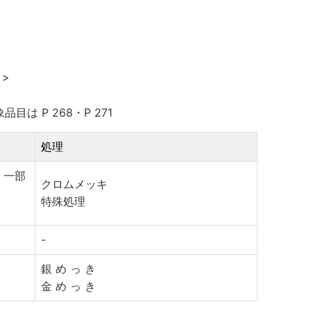
 >
象品目は P 268・P 271
処理
( 一部
クロムメッキ
特殊処理
-
銀 め っ き
金 め っ き