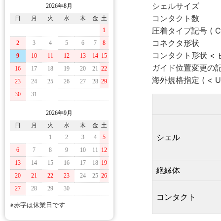
シェルサイズ
2026年8月
コンタクト数
日
月
火
水
木
金
土
圧着タイプ記号 ( C 
1
コネクタ形状
2
3
4
5
6
7
8
コンタクト形状 < ピ
9
10
11
12
13
14
15
ガイド位置変更の記号 
16
17
18
19
20
21
22
海外規格指定 ( < UL
23
24
25
26
27
28
29
30
31
2026年9月
日
月
火
水
木
金
土
シェル
1
2
3
4
5
6
7
8
9
10
11
12
13
14
15
16
17
18
19
絶縁体
20
21
22
23
24
25
26
27
28
29
30
コンタクト
※赤字は休業日です