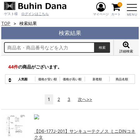
0
ゲスト様
ログインはこちら
マイページ
カート
MENU
TOP
検索結果
検索結果
詳細検索
44
件
の商品がございます。
人気順
価格が安い順
価格が高い順
新着順
商品名順
1
2
3
次へ>>
【D6-177J-201】サンキューテクノス ミニDINコネ
クタ