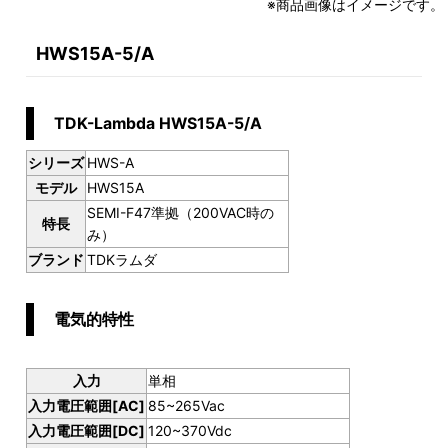
※商品画像はイメージです。
HWS15A-5/A
TDK-Lambda HWS15A-5/A
シリーズ
HWS-A
モデル
HWS15A
SEMI-F47準拠（200VAC時の
特長
み）
ブランド
TDKラムダ
電気的特性
入力
単相
入力電圧範囲[AC]
85~265Vac
入力電圧範囲[DC]
120~370Vdc