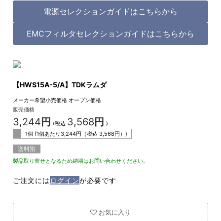
電源セレクションガイドはこちらから
EMCフィルタセレクションガイドはこちらから
【HWS15A-5/A】TDKラムダ
メーカー希望小売価格
オープン価格
販売価格
3,244
円
3,568
円
(税込
)
1個 (1個あたり
3,244
円（税込
3,568
円）)
送料別
製品取り寄せとなるため納期はお問い合わせください。
ご注文には
ログイン
が必要です
お気に入り