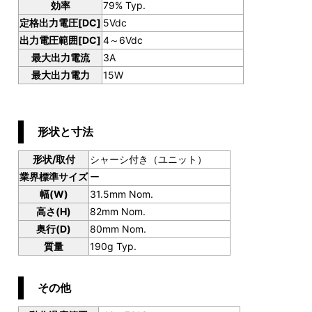
効率
79% Typ.
定格出力電圧[DC]
5Vdc
出力電圧範囲[DC]
4～6Vdc
最大出力電流
3A
最大出力電力
15W
形状と寸法
形状/取付
シャーシ付き（ユニット）
業界標準サイズ
ー
幅(W)
31.5mm Nom.
高さ(H)
82mm Nom.
奥行(D)
80mm Nom.
質量
190g Typ.
その他