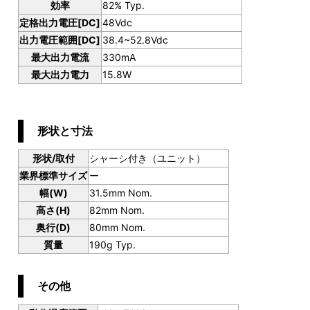
効率
82% Typ.
定格出力電圧[DC]
48Vdc
出力電圧範囲[DC]
38.4~52.8Vdc
最大出力電流
330mA
最大出力電力
15.8W
形状と寸法
形状/取付
シャーシ付き（ユニット）
業界標準サイズ
ー
幅(W)
31.5mm Nom.
高さ(H)
82mm Nom.
奥行(D)
80mm Nom.
質量
190g Typ.
その他