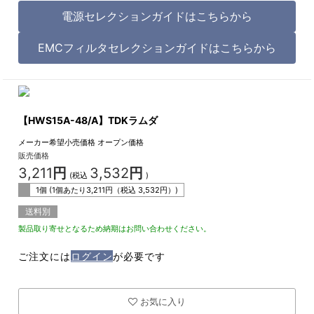
電源セレクションガイドはこちらから
EMCフィルタセレクションガイドはこちらから
【HWS15A-48/A】TDKラムダ
メーカー希望小売価格
オープン価格
販売価格
3,211
円
3,532
円
(税込
)
1個 (1個あたり
3,211
円（税込
3,532
円）)
送料別
製品取り寄せとなるため納期はお問い合わせください。
ご注文には
ログイン
が必要です
お気に入り