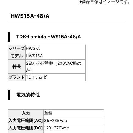
※商品画像はイメージです。
HWS15A-48/A
TDK-Lambda HWS15A-48/A
シリーズ
HWS-A
モデル
HWS15A
SEMI-F47準拠（200VAC時の
特長
み）
ブランド
TDKラムダ
電気的特性
入力
単相
入力電圧範囲[AC]
85~265Vac
入力電圧範囲[DC]
120~370Vdc