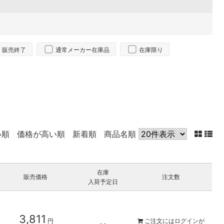
販売終了
通常メーカー在庫品
在庫限り
い順
価格が高い順
新着順
商品名順
在庫
販売価格
注文数
入荷予定日
3,811
円
ご注文には
ログイン
が