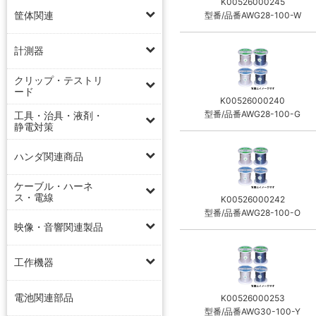
K00526000245
筐体関連
型番/品番AWG28-100-W
計測器
クリップ・テストリ
ード
K00526000240
型番/品番AWG28-100-G
工具・治具・液剤・
静電対策
ハンダ関連商品
ケーブル・ハーネ
ス・電線
K00526000242
型番/品番AWG28-100-O
映像・音響関連製品
工作機器
電池関連部品
K00526000253
型番/品番AWG30-100-Y