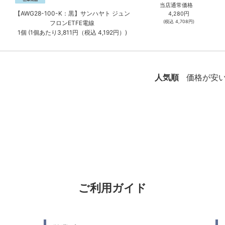
当店通常価格
【AWG28-100-K：黒】サンハヤト ジュン
4,280
円
(税込
4,708
円)
フロンETFE電線
1個 (1個あたり3,811円（税込 4,192円）)
人気順
価格が安
ご利用ガイド