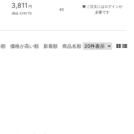
3,811
円
ご注文には
ログイン
が
40
必要です
(税込 4,192 円)
い順
価格が高い順
新着順
商品名順