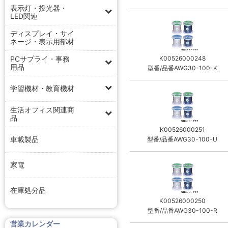
表示灯・投光器・
LED関連
ディスプレイ・サイ
ネージ・表示用部材
PCサプライ・事務
K00526000248
用品
型番/品番AWG30-100-K
学習機材・教育機材
生活オフィス関連商
品
K00526000251
車載製品
型番/品番AWG30-100-U
家電
在庫処分品
K00526000250
型番/品番AWG30-100-R
営業カレンダー