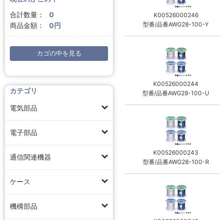
合計数量：
0
K00526000246
型番/品番AWG28-100-Y
商品金額：
0円
カゴの中を見る
K00526000244
カテゴリ
型番/品番AWG28-100-U
電気部品
電子部品
K00526000243
通信関連機器
型番/品番AWG28-100-R
ケース
機構部品