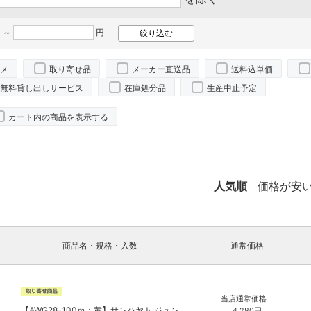
 ～
円
メ
取り寄せ品
メーカー直送品
送料込単価
無料貸し出しサービス
在庫処分品
生産中止予定
カート内の商品を表示する
人気順
価格が安
商品名・規格・入数
通常価格
当店通常価格
【AWG28-100ｍ：黄】サンハヤト ジュン
4,280
円