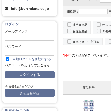
info@buhindana.co.jp
価格帯：
円
ログイン
通常在庫品
オスス
受注生産品
デモ機
メールアドレス
在庫あり・注文可能
パスワード
14件
の商品がございます。
自動ログインを有効にする
パスワードを忘れた方はこちら
会員登録がまだの方
商品番号
新規会員登録
現在のかごの中