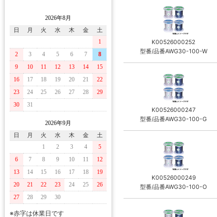
2026年8月
日
月
火
水
木
金
土
1
K00526000252
型番/品番AWG30-100-W
2
3
4
5
6
7
8
9
10
11
12
13
14
15
16
17
18
19
20
21
22
23
24
25
26
27
28
29
30
31
K00526000247
型番/品番AWG30-100-G
2026年9月
日
月
火
水
木
金
土
1
2
3
4
5
6
7
8
9
10
11
12
13
14
15
16
17
18
19
K00526000249
20
21
22
23
24
25
26
型番/品番AWG30-100-O
27
28
29
30
※赤字は休業日です